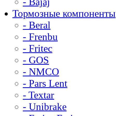
- Bajaj
Тормозные компоненты
- Beral
- Frenbu
- Fritec
- GOS
- NMCO
- Pars Lent
- Textar
- Unibrake