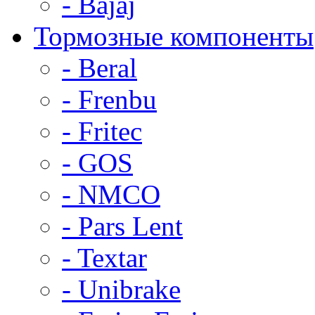
- Bajaj
Тормозные компоненты
- Beral
- Frenbu
- Fritec
- GOS
- NMCO
- Pars Lent
- Textar
- Unibrake