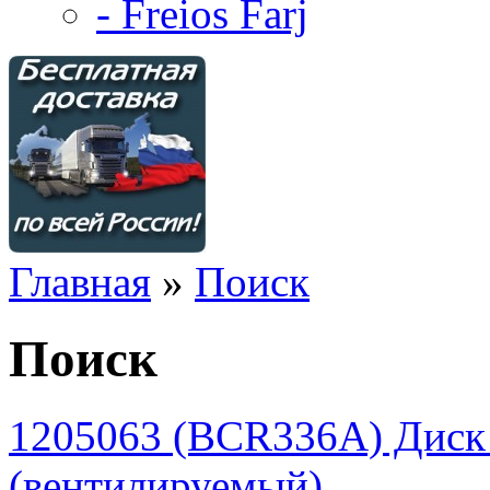
- Freios Farj
Главная
»
Поиск
Поиск
1205063 (BCR336A) Дис
(вентилируемый)