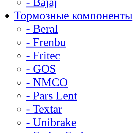
- Bajaj
Тормозные компоненты
- Beral
- Frenbu
- Fritec
- GOS
- NMCO
- Pars Lent
- Textar
- Unibrake