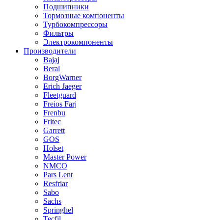
Подшипники
Тормозные компоненты
Турбокомпрессоры
Фильтры
Электрокомпоненты
Производители
Bajaj
Beral
BorgWarner
Erich Jaeger
Fleetguard
Freios Farj
Frenbu
Fritec
Garrett
GOS
Holset
Master Power
NMCO
Pars Lent
Resfriar
Sabo
Sachs
Springhel
Tecfil