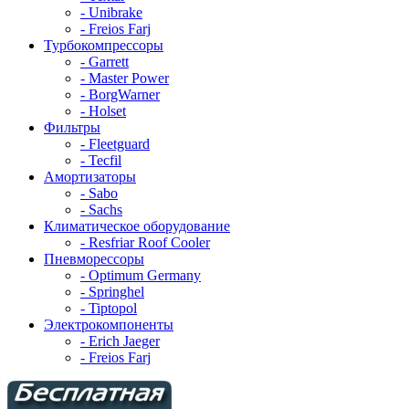
- Unibrake
- Freios Farj
Турбокомпрессоры
- Garrett
- Master Power
- BorgWarner
- Holset
Фильтры
- Fleetguard
- Tecfil
Амортизаторы
- Sabo
- Sachs
Климатическое оборудование
- Resfriar Roof Cooler
Пневморессоры
- Optimum Germany
- Springhel
- Tiptopol
Электрокомпоненты
- Erich Jaeger
- Freios Farj