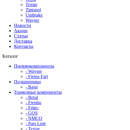
Textar
Tiptopol
Unibrake
Wayser
Новости
Акции
Статьи
Доставка
Контакты
Каталог
Пневмокомпоненты
- Wayser
- Freios Farj
Подшипники
- Bajaj
Тормозные компоненты
- Beral
- Frenbu
- Fritec
- GOS
- NMCO
- Pars Lent
- Textar