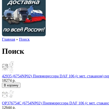
Главная
»
Поиск
Поиск
42935 (6754NP02) Пневморессора DAF 106 (с мет. стаканом) пер
18274 р.
OP376754C (6754NP02) Пневморессора DAF 106 (с мет. стаканом
12644 р.