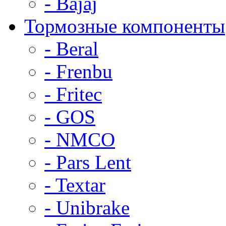
- Bajaj
Тормозные компоненты
- Beral
- Frenbu
- Fritec
- GOS
- NMCO
- Pars Lent
- Textar
- Unibrake