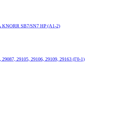
NIA KNORR SB7/SN7 HP (А1-2)
9087, 29105, 29106, 29109, 29163 (Г0-1)