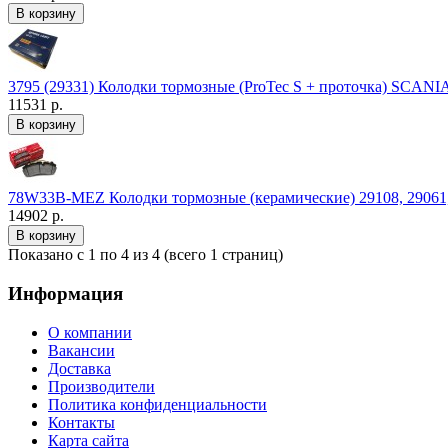
3795 (29331) Колодки тормозные (ProTec S + проточка) SCA
11531 р.
78W33B-MEZ Колодки тормозные (керамические) 29108, 29061, 2
14902 р.
Показано с 1 по 4 из 4 (всего 1 страниц)
Информация
О компании
Вакансии
Доставка
Производители
Политика конфиденциальности
Контакты
Карта сайта