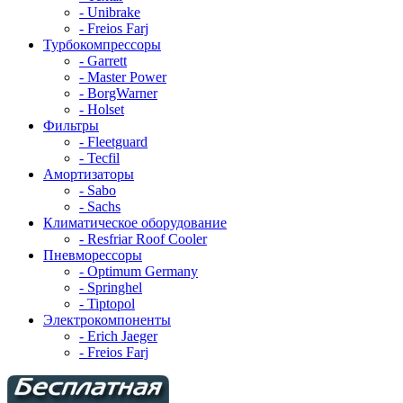
- Unibrake
- Freios Farj
Турбокомпрессоры
- Garrett
- Master Power
- BorgWarner
- Holset
Фильтры
- Fleetguard
- Tecfil
Амортизаторы
- Sabo
- Sachs
Климатическое оборудование
- Resfriar Roof Cooler
Пневморессоры
- Optimum Germany
- Springhel
- Tiptopol
Электрокомпоненты
- Erich Jaeger
- Freios Farj