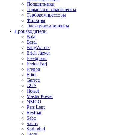
Подшипники
Тормозные компоненты
Турбокомпрессоры
Фильтры
Электрокомпоненты
Производители
Bajaj
Beral
BorgWarner
Erich Jaeger
Fleetguard
Freios Farj
Frenbu
Fritec
Garrett
GOS
Holset
Master Power
NMCO
Pars Lent
Resfriar
Sabo
Sachs
Springhel
Tecfil