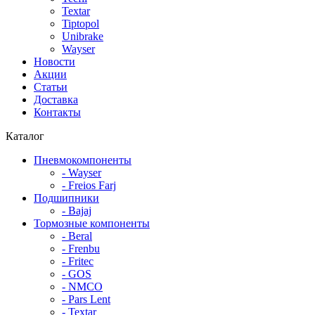
Textar
Tiptopol
Unibrake
Wayser
Новости
Акции
Статьи
Доставка
Контакты
Каталог
Пневмокомпоненты
- Wayser
- Freios Farj
Подшипники
- Bajaj
Тормозные компоненты
- Beral
- Frenbu
- Fritec
- GOS
- NMCO
- Pars Lent
- Textar