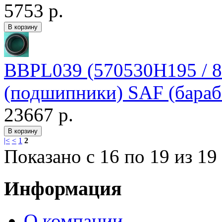
5753 р.
BBPL039 (570530H195 / 8
(подшипники) SAF (бараб
23667 р.
|<
<
1
2
Показано с 16 по 19 из 19 
Информация
О компании