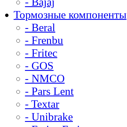
- Bajaj
Тормозные компоненты
- Beral
- Frenbu
- Fritec
- GOS
- NMCO
- Pars Lent
- Textar
- Unibrake