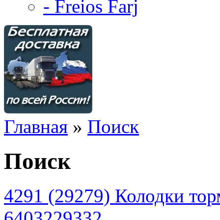
- Freios Farj
Главная
»
Поиск
Поиск
4291 (29279) Колодки то
6403229332