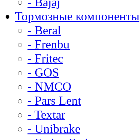
- Bajaj
Тормозные компоненты
- Beral
- Frenbu
- Fritec
- GOS
- NMCO
- Pars Lent
- Textar
- Unibrake