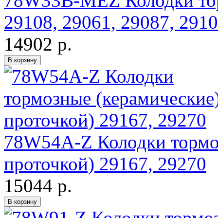
78W33B-MEZ Колодки тор
29108, 29061, 29087, 2910
14902 р.
78W54A-Z Колодки тормоз
проточкой) 29167, 29270
15044 р.