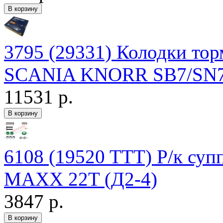
3795 (29331) Колодки тор
SCANIA KNORR SB7/SN7 
11531 р.
6108 (19520 TTT) Р/к су
MAXX 22T (Д2-4)
3847 р.