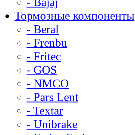
- Bajaj
Тормозные компоненты
- Beral
- Frenbu
- Fritec
- GOS
- NMCO
- Pars Lent
- Textar
- Unibrake