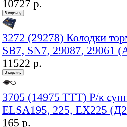
10727 р.
3272 (29278) Колодки то
SB7, SN7, 29087, 29061 (
11522 р.
3705 (14975 TTT) Р/к су
ELSA195, 225, EX225 (Д2
165 р.