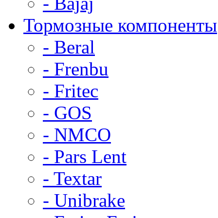
- Bajaj
Тормозные компоненты
- Beral
- Frenbu
- Fritec
- GOS
- NMCO
- Pars Lent
- Textar
- Unibrake