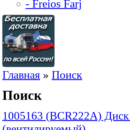
- Freios Farj
Главная
»
Поиск
Поиск
1005163 (BCR222A) Диск
(вентилируемый)