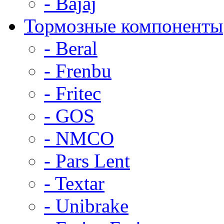
- Bajaj
Тормозные компоненты
- Beral
- Frenbu
- Fritec
- GOS
- NMCO
- Pars Lent
- Textar
- Unibrake