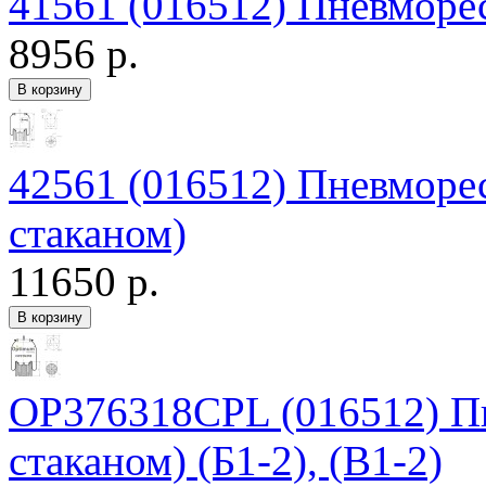
41561 (016512) Пневморес
8956 р.
42561 (016512) Пневморесс
стаканом)
11650 р.
OP376318CPL (016512) Пне
стаканом) (Б1-2), (В1-2)