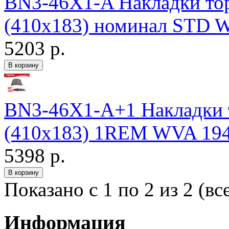
BN3-46X1-A Накладки т
(410х183) номинал STD W
5203 р.
BN3-46X1-A+1 Накладки
(410х183) 1REM WVA 1949
5398 р.
Показано с 1 по 2 из 2 (вс
Информация