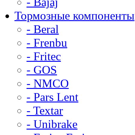
- Bajaj
Тормозные компоненты
- Beral
- Frenbu
- Fritec
- GOS
- NMCO
- Pars Lent
- Textar
- Unibrake