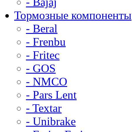
- Bajaj
Тормозные компоненты
- Beral
- Frenbu
- Fritec
- GOS
- NMCO
- Pars Lent
- Textar
- Unibrake