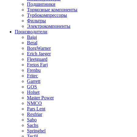
Подшипники
Тормозные компоненты
Турбокомпрессоры
Фильтры
Электрокомпоненты
Производители
Bajaj
Beral
BorgWarner
Erich Jaeger
Fleetguard
Freios Farj
Frenbu
Fritec
Garrett
GOS
Holset
Master Power
NMCO
Pars Lent
Resfriar
Sabo
Sachs
Springhel
Tecfil