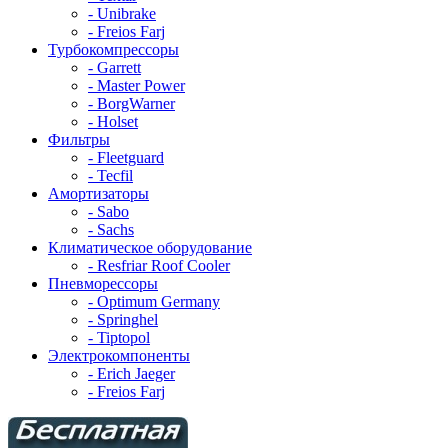
- Unibrake
- Freios Farj
Турбокомпрессоры
- Garrett
- Master Power
- BorgWarner
- Holset
Фильтры
- Fleetguard
- Tecfil
Амортизаторы
- Sabo
- Sachs
Климатическое оборудование
- Resfriar Roof Cooler
Пневморессоры
- Optimum Germany
- Springhel
- Tiptopol
Электрокомпоненты
- Erich Jaeger
- Freios Farj