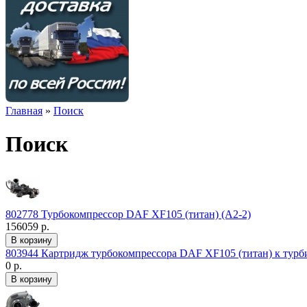
Главная
»
Поиск
Поиск
802778 Турбокомпрессор DAF XF105 (титан) (А2-2)
156059 р.
803944 Картридж турбокомпрессора DAF XF105 (титан) к турб
0 р.