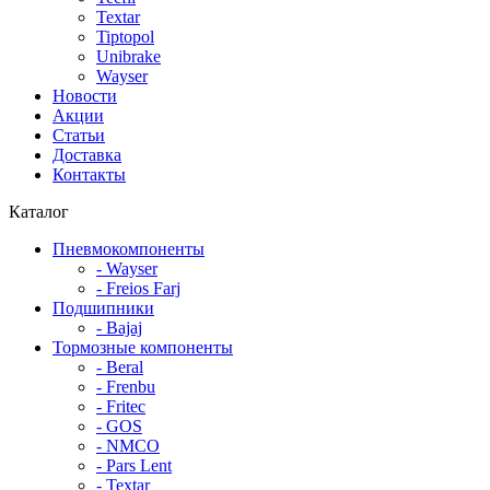
Textar
Tiptopol
Unibrake
Wayser
Новости
Акции
Статьи
Доставка
Контакты
Каталог
Пневмокомпоненты
- Wayser
- Freios Farj
Подшипники
- Bajaj
Тормозные компоненты
- Beral
- Frenbu
- Fritec
- GOS
- NMCO
- Pars Lent
- Textar