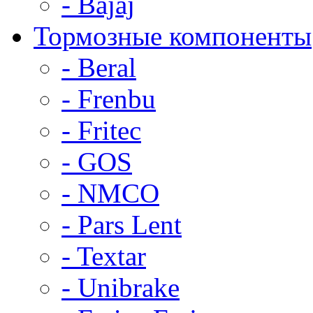
- Bajaj
Тормозные компоненты
- Beral
- Frenbu
- Fritec
- GOS
- NMCO
- Pars Lent
- Textar
- Unibrake