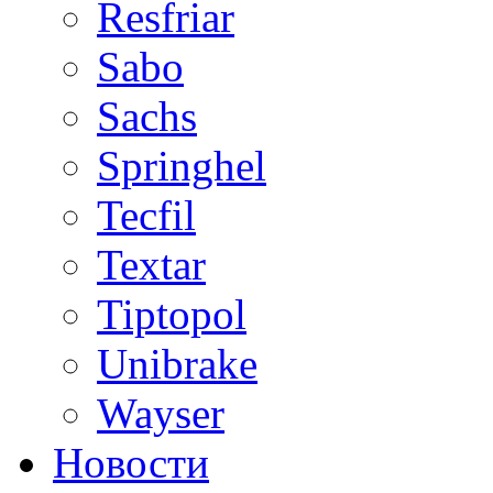
Resfriar
Sabo
Sachs
Springhel
Tecfil
Textar
Tiptopol
Unibrake
Wayser
Новости