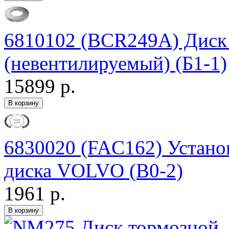
6810102 (BCR249A) Дис
(невентилируемый) (Б1-1)
15899 р.
6830020 (FAC162) Устано
диска VOLVO (В0-2)
1961 р.