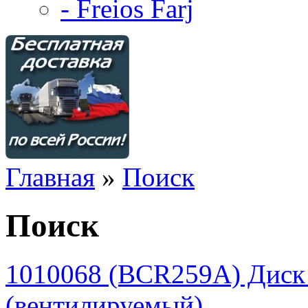
- Freios Farj
Главная
»
Поиск
Поиск
1010068 (BCR259A) Дис
(вентилируемый)