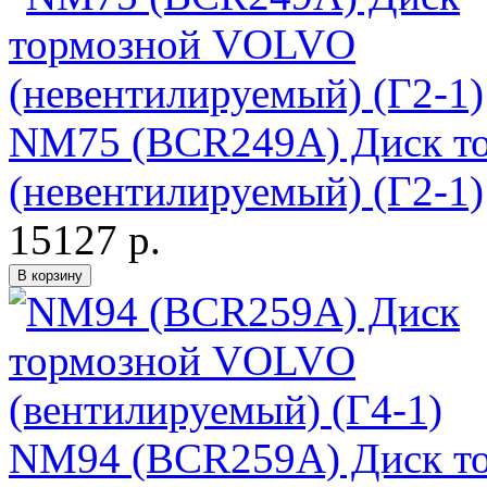
NM75 (BCR249A) Диск т
(невентилируемый) (Г2-1)
15127 р.
NM94 (BCR259A) Диск т