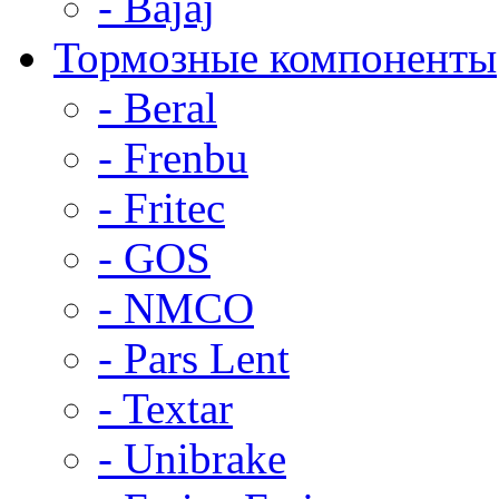
- Bajaj
Тормозные компоненты
- Beral
- Frenbu
- Fritec
- GOS
- NMCO
- Pars Lent
- Textar
- Unibrake