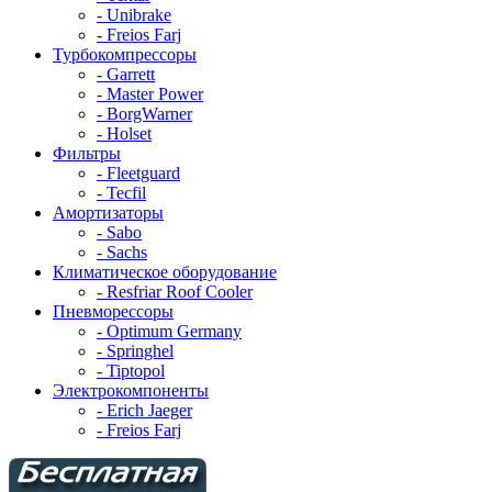
- Unibrake
- Freios Farj
Турбокомпрессоры
- Garrett
- Master Power
- BorgWarner
- Holset
Фильтры
- Fleetguard
- Tecfil
Амортизаторы
- Sabo
- Sachs
Климатическое оборудование
- Resfriar Roof Cooler
Пневморессоры
- Optimum Germany
- Springhel
- Tiptopol
Электрокомпоненты
- Erich Jaeger
- Freios Farj