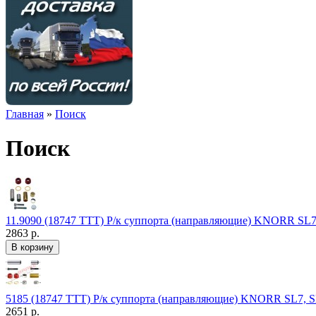
Главная
»
Поиск
Поиск
11.9090 (18747 TTT) Р/к суппорта (направляющие) KNORR SL7
2863 р.
5185 (18747 TTT) Р/к суппорта (направляющие) KNORR SL7, S
2651 р.