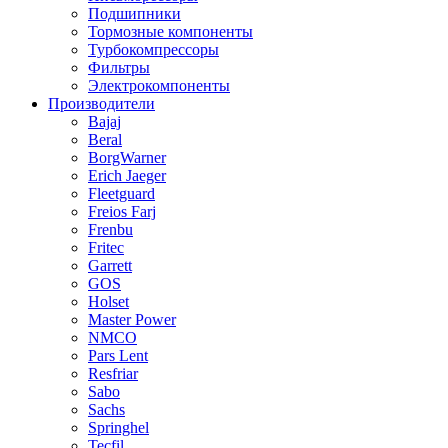
Подшипники
Тормозные компоненты
Турбокомпрессоры
Фильтры
Электрокомпоненты
Производители
Bajaj
Beral
BorgWarner
Erich Jaeger
Fleetguard
Freios Farj
Frenbu
Fritec
Garrett
GOS
Holset
Master Power
NMCO
Pars Lent
Resfriar
Sabo
Sachs
Springhel
Tecfil