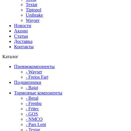
Textar
Tiptopol
Unibrake
Wayser
Новости
Акции
Статьи
Доставка
Контакты
Каталог
Пневмокомпоненты
- Wayser
- Freios Farj
Подшипники
- Bajaj
Тормозные компоненты
- Beral
- Frenbu
- Fritec
- GOS
- NMCO
- Pars Lent
- Textar