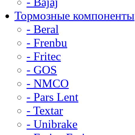
- Bajaj
Тормозные компоненты
- Beral
- Frenbu
- Fritec
- GOS
- NMCO
- Pars Lent
- Textar
- Unibrake