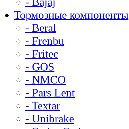
- Bajaj
Тормозные компоненты
- Beral
- Frenbu
- Fritec
- GOS
- NMCO
- Pars Lent
- Textar
- Unibrake