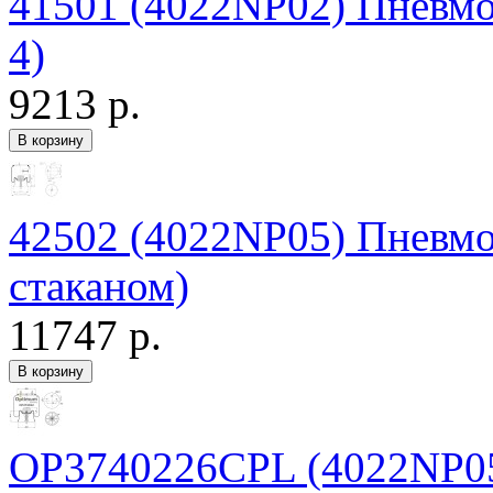
41501 (4022NP02) Пневмор
4)
9213 р.
42502 (4022NP05) Пневмо
стаканом)
11747 р.
OP3740226CPL (4022NP05