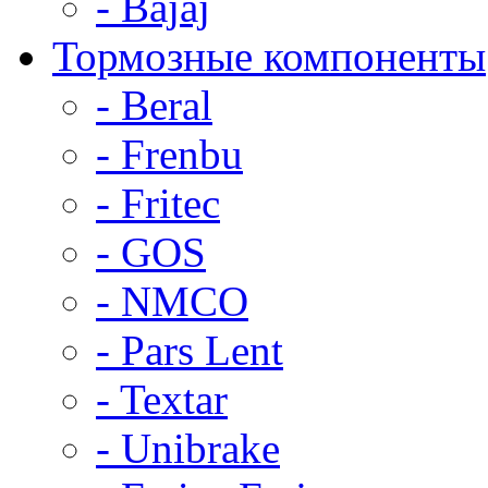
- Bajaj
Тормозные компоненты
- Beral
- Frenbu
- Fritec
- GOS
- NMCO
- Pars Lent
- Textar
- Unibrake