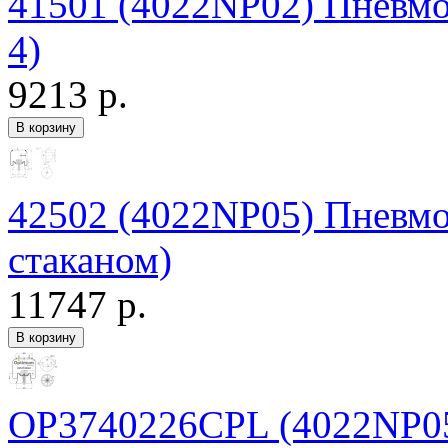
41501 (4022NP02) Пневмор
4)
9213 р.
42502 (4022NP05) Пневмо
стаканом)
11747 р.
OP3740226CPL (4022NP05