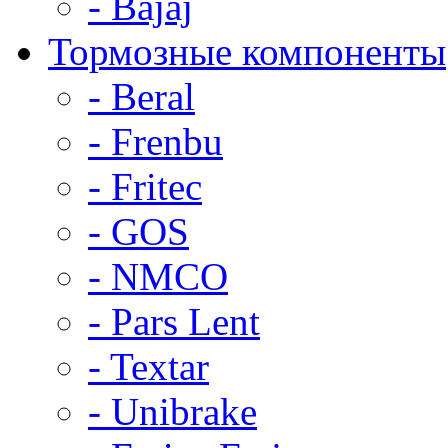
- Bajaj
Тормозные компоненты
- Beral
- Frenbu
- Fritec
- GOS
- NMCO
- Pars Lent
- Textar
- Unibrake