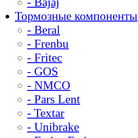
- Bajaj
Тормозные компоненты
- Beral
- Frenbu
- Fritec
- GOS
- NMCO
- Pars Lent
- Textar
- Unibrake