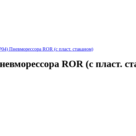
04) Пневморессора ROR (с пласт. стаканом)
невморессора ROR (с пласт. ст