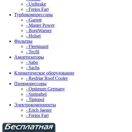
- Unibrake
- Freios Farj
Турбокомпрессоры
- Garrett
- Master Power
- BorgWarner
- Holset
Фильтры
- Fleetguard
- Tecfil
Амортизаторы
- Sabo
- Sachs
Климатическое оборудование
- Resfriar Roof Cooler
Пневморессоры
- Optimum Germany
- Springhel
- Tiptopol
Электрокомпоненты
- Erich Jaeger
- Freios Farj