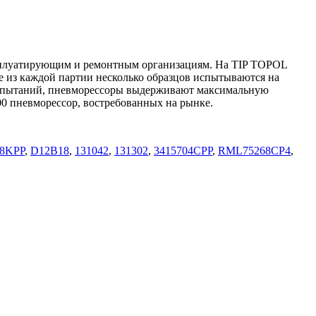
эксплуатирующим и ремонтным организациям. На TIP TOPOL
е из каждой партии несколько образцов испытываются на
х испытаний, пневморессоры выдерживают максимальную
0 пневморессор, востребованных на рынке.
8KPP
,
D12B18
,
131042
,
131302
,
3415704CPP
,
RML75268CP4
,