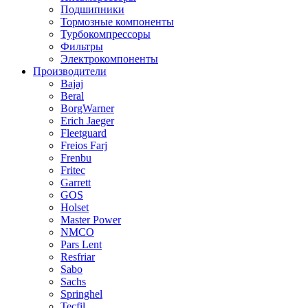
Подшипники
Тормозные компоненты
Турбокомпрессоры
Фильтры
Электрокомпоненты
Производители
Bajaj
Beral
BorgWarner
Erich Jaeger
Fleetguard
Freios Farj
Frenbu
Fritec
Garrett
GOS
Holset
Master Power
NMCO
Pars Lent
Resfriar
Sabo
Sachs
Springhel
Tecfil