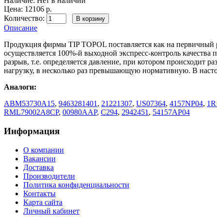
Наличие:
Нет в наличии
Цена: 12106 р.
Количество:
Описание
Продукция фирмы TIP TOPOL поставляется как на первичный р
осуществляется 100%-й выходной экспресс-контроль качества 
разрыв, т.е. определяется давление, при котором происходи
нагрузку, в несколько раз превышающую нормативную. В наст
Аналоги:
ABM53730A15
,
9463281401
,
21221307
,
US07364
,
4157NP04
,
1R
RML79002A8CP
,
00980AAP
,
C294
,
2942451
,
54157AP04
Информация
О компании
Вакансии
Доставка
Производители
Политика конфиденциальности
Контакты
Карта сайта
Личный кабинет