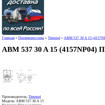
Главная
»
Пневморессоры
»
Tiptopol
»
ABM 537 30 A 15 (4157NP
ABM 537 30 A 15 (4157NP04) П
Производитель:
Tiptopol
Модель:
ABM 537 30 A 15