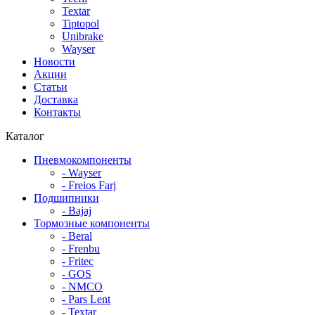
Textar
Tiptopol
Unibrake
Wayser
Новости
Акции
Статьи
Доставка
Контакты
Каталог
Пневмокомпоненты
- Wayser
- Freios Farj
Подшипники
- Bajaj
Тормозные компоненты
- Beral
- Frenbu
- Fritec
- GOS
- NMCO
- Pars Lent
- Textar