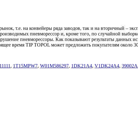
ынок, т.е. на конвейеры ряда заводов, так и на вторичный – 
производимых пневморессор и, кроме того, по случайной выборк
т разрушение пневморессоры. Как показывают результаты данны
оящее время TIP TOPOL может предложить покупателям около 30
11111
,
1T15MPW7
,
W01M586297
,
1DK21A4
,
V1DK24A4
,
39002A